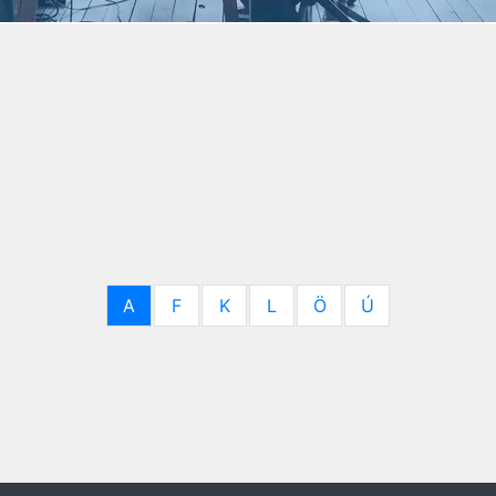
A
F
K
L
Ö
Ú