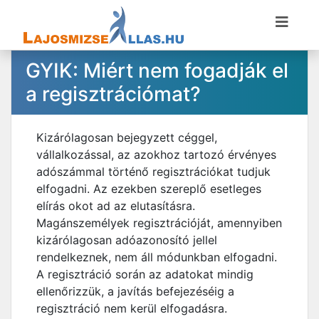
GYIK: Miért nem fogadják el
a regisztrációmat?
Kizárólagosan bejegyzett céggel,
vállalkozással, az azokhoz tartozó érvényes
adószámmal történő regisztrációkat tudjuk
elfogadni. Az ezekben szereplő esetleges
elírás okot ad az elutasításra.
Magánszemélyek regisztrációját, amennyiben
kizárólagosan adóazonosító jellel
rendelkeznek, nem áll módunkban elfogadni.
A regisztráció során az adatokat mindig
ellenőrizzük, a javítás befejezéséig a
regisztráció nem kerül elfogadásra.